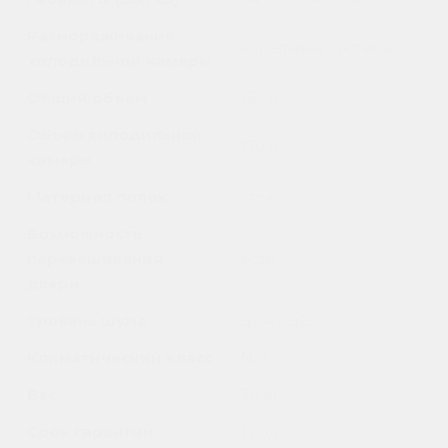
Размораживание
капельная система
холодильной камеры
Общий объем
132 л
Объем холодильной
130 л
камеры
Материал полок
стекло
Возможность
перевешивания
есть
двери
Уровень шума
до 43 дБ
Климатический класс
N, T
Вес
34 кг
Срок гарантии
1 год