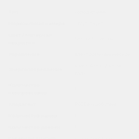
Тип
холодильник
Морозильная камера
отсутствует
Цвет / Материал
белый / пластик
покрытия
Управление
электромеханическое
класс A++ (92 кВтч/
Энергопотребление
год)
Количество
1
компрессоров
Хладагент
R600a (изобутан)
Количество камер
1
Количество дверей
1
Габариты (ШxГxВ)
54.5x57x84.5 см