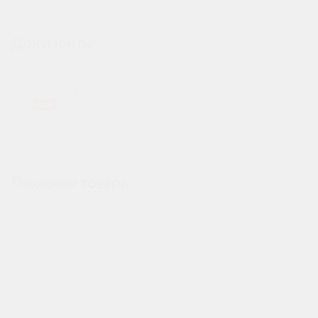
Документы
1
426,6 кб
Похожие товары