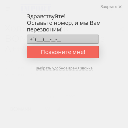
Закрыть
Здравствуйте!
Оставьте номер, и мы Вам
Холодильник
перезвоним!
BOMANN VS 198 weis
A++/132L
Позвоните мне!
—
—
—
Главная
Каталог
Бытовая техника
—
Холодильники
Выбрать удобное время звонка
Холодильник BOMANN VS 198 weis A++/132L
Артикул:
48023