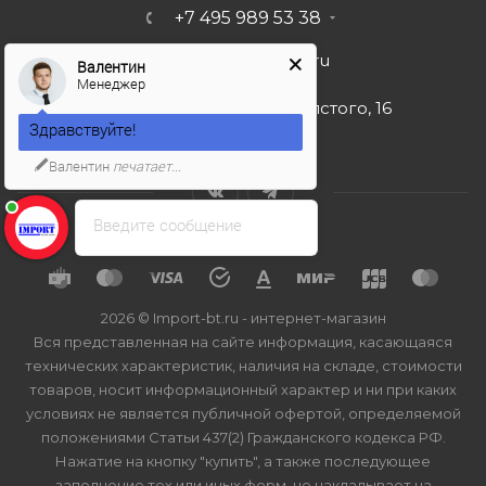
+7 495 989 53 38
import-bt@bk.ru
Валентин
Менеджер
г. Москва, ул. Льва Толстого, 16
Здравствуйте!
Валентин
печатает...
Введите сообщение
2026 © Import-bt.ru - интернет-магазин
Вся представленная на сайте информация, касающаяся
технических характеристик, наличия на складе, стоимости
товаров, носит информационный характер и ни при каких
условиях не является публичной офертой, определяемой
положениями Статьи 437(2) Гражданского кодекса РФ.
Нажатие на кнопку "купить", а также последующее
заполнение тех или иных форм, не накладывает на