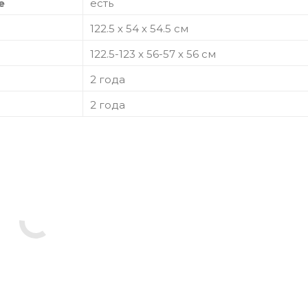
е
есть
122.5 х 54 х 54.5 см
122.5-123 x 56-57 х 56 см
2 года
2 года