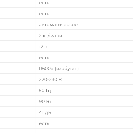
есть
есть
автоматическое
2 кг/сутки
12 ч
есть
R600a (изобутан)
220-230 В
50 Гц
90 Вт
41 дБ
есть