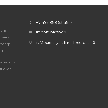
+7 495 989 53 38
латы
import-bt@bk.ru
ставки
г. Москва, ул. Льва Толстого, 16
 товар
ет
альности
льское
е