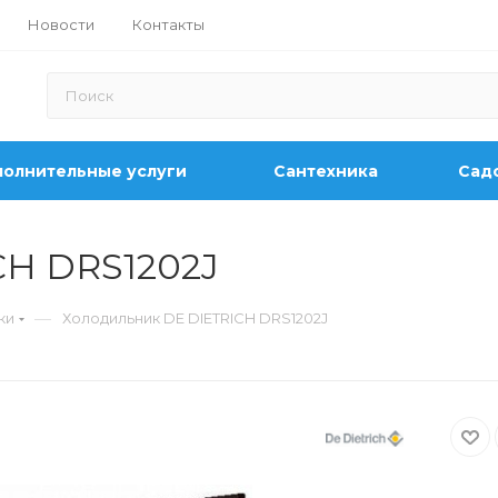
Новости
Контакты
олнительные услуги
Сантехника
Садо
CH DRS1202J
—
ки
Холодильник DE DIETRICH DRS1202J