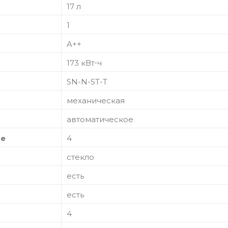
17 л
1
A++
173 кВт⋅ч
SN-N-ST-T
механическая
автоматическое
ре
4
стекло
есть
есть
4