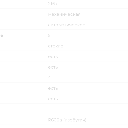
216 л
механическая
автоматическое
ре
5
стекло
есть
есть
4
есть
есть
1
R600a (изобутан)