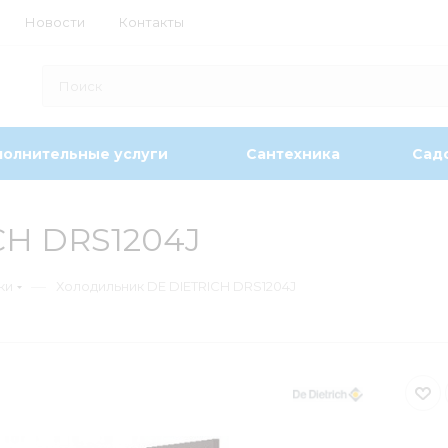
Новости
Контакты
олнительные услуги
Сантехника
Садо
CH DRS1204J
—
ки
Холодильник DE DIETRICH DRS1204J