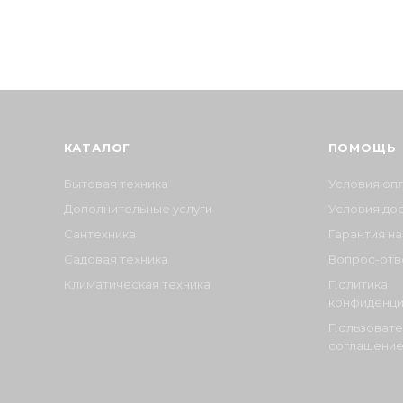
КАТАЛОГ
ПОМОЩЬ
Бытовая техника
Условия оп
Дополнительные услуги
Условия до
Сантехника
Гарантия на
Садовая техника
Вопрос-отв
Климатическая техника
Политика
конфиденци
Пользовате
соглашени