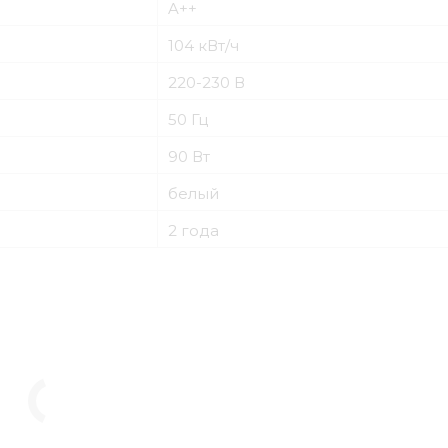
A++
104 кВт/ч
220-230 В
50 Гц
90 Вт
белый
2 года