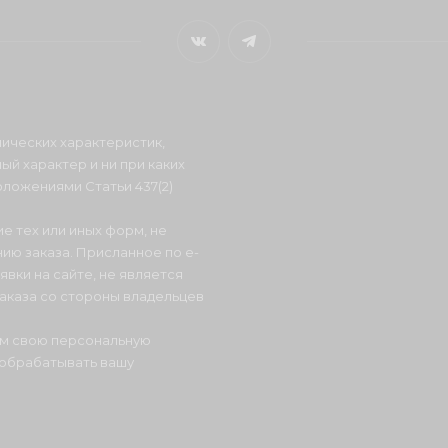
ических характеристик,
ый характер и ни при каких
ложениями Статьи 437(2)
е тех или иных форм, не
ию заказа. Присланное по e-
вки на сайте, не является
аказа со стороны владельцев
ом свою персональную
 обрабатывать вашу