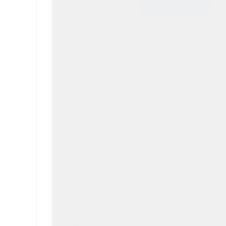
В КОРЗИНУ
КУПИТЬ В 1 КЛИК
Хочу в подарок
Доставка по Москве - Бесплатно
Почему Мы?
Более 7 лет успешной работы!
Более 100 000 довольных покупателей!
Прямые поставки товара от ведущих
производителей!
Индивидуальный подход к каждому клиенту!
Всегда низкие цены!
Оригинальный товар на прямую от
производителя с гарантией.
Бесплатная доставка по Москве от 15 000 руб,
за пределы МКАД 40 ₽ за километр.
Доставка в регионы рассчитывается по
тарифам, выбранной Вами транспортной
компании.