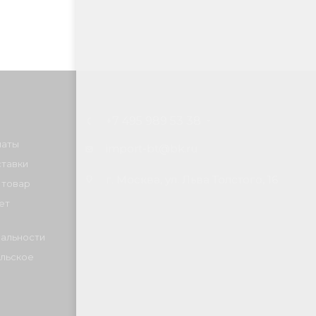
+7 495 989 53 38
латы
import-bt@bk.ru
ставки
г. Москва, ул. Льва Толстого, 16
 товар
ет
альности
льское
е