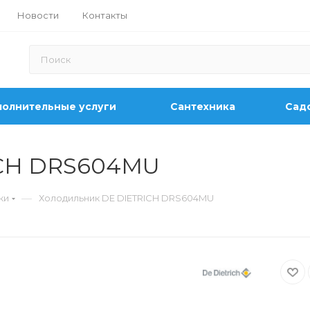
Новости
Контакты
олнительные услуги
Сантехника
Садо
ICH DRS604MU
—
ки
Холодильник DE DIETRICH DRS604MU