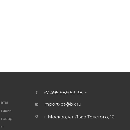
+7 495 989 53 38
латы
import-bt@bk.ru
ставки
г. Москва, ул. Льва Толстого, 16
 товар
ет