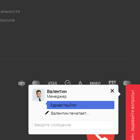
альности
льское
е
Валентин
Мы онлайн, задавайте вопросы!
Менеджер
Здравствуйте!
Валентин
печатает...