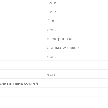
126 л
105 л
21 л
есть
электронная
автоматическое
есть
1
есть
ролития жидкостей
1
1
1