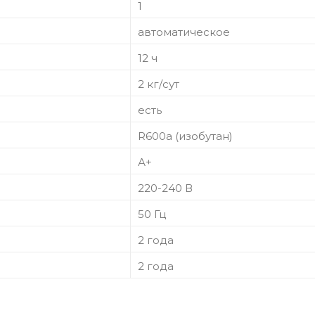
1
автоматическое
12 ч
2 кг/сут
есть
R600a (изобутан)
А+
220-240 В
50 Гц
2 года
2 года