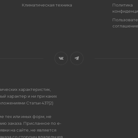
Климатическая техника
Политика
конфиденци
Пользовате
соглашени
ических характеристик,
ый характер и ни при каких
ложениями Статьи 437(2)
е тех или иных форм, не
ию заказа. Присланное по e-
вки на сайте, не является
аказа со стороны владельцев