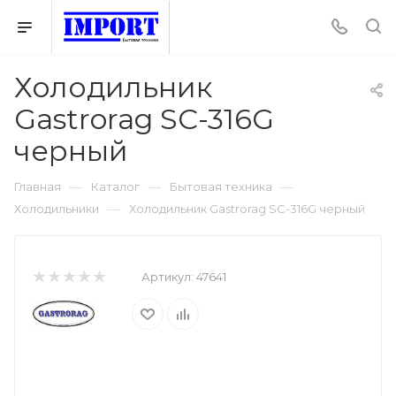
Холодильник
Gastrorag SC-316G
черный
—
—
—
Главная
Каталог
Бытовая техника
—
Холодильники
Холодильник Gastrorag SC-316G черный
Артикул:
47641