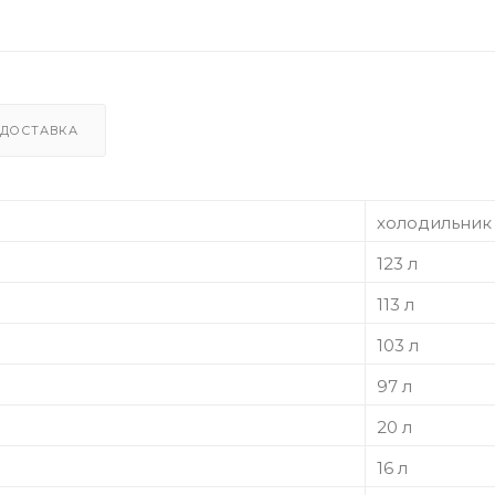
ДОСТАВКА
холодильник
123 л
113 л
103 л
97 л
20 л
16 л