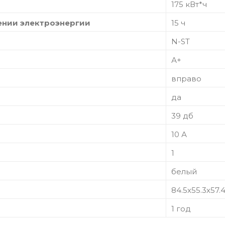
175 кВт*ч
ении электроэнергии
15 ч
N-ST
А+
вправо
да
39 дб
10 А
1
белый
84.5х55.3х57.
1 год