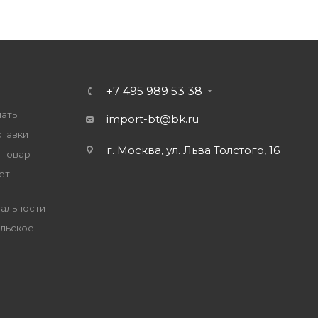
+7 495 989 53 38
латы
import-bt@bk.ru
ставки
г. Москва, ул. Льва Толстого, 16
 товар
ет
альности
льское
е