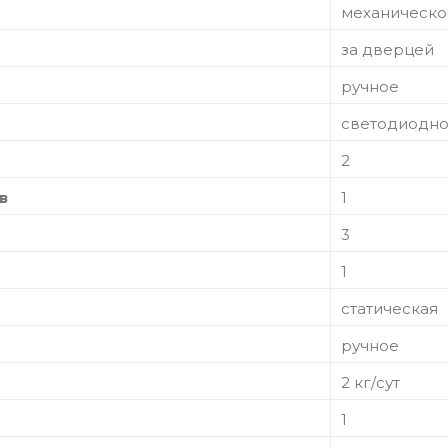
механическо
за дверцей
ручное
светодиодн
2
в
1
3
1
статическая
ручное
2 кг/сут
1