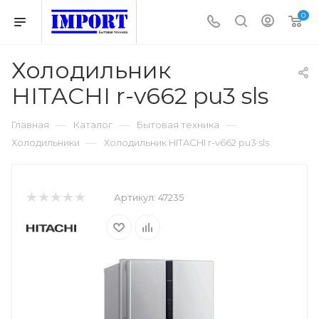
0
Холодильник
HITACHI r-v662 pu3 sls
—
—
—
Главная
Каталог
Бытовая техника
—
Холодильники
Холодильник HITACHI r-v662 pu3 sls
Артикул:
47235