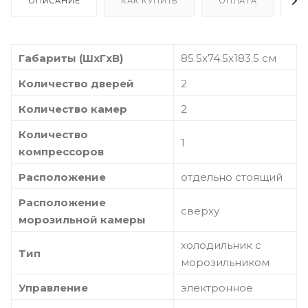
ОПИСАНИЕ
КАК КУПИТЬ
ОПЛАТА
Д
Габариты (ШxГxВ)
85.5x74.5x183.5 см
Количество дверей
2
Количество камер
2
Количество
1
компрессоров
Расположение
отдельно стоящий
Расположение
сверху
морозильной камеры
холодильник с
Тип
морозильником
Управление
электронное