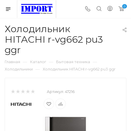
0
Холодильник
HITACHI r-vg662 pu3
ggr
—
—
—
Главная
Каталог
Бытовая техника
—
Холодильники
Холодильник HITACHI r-vg662 pu3 ggr
Артикул:
47216