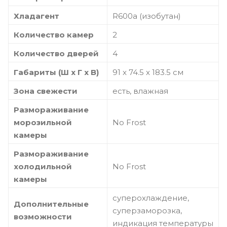
Хладагент
R600a (изобутан)
Количество камер
2
Количество дверей
4
Габариты (Ш x Г x В)
91 x 74.5 x 183.5 см
Зона свежести
есть, влажная
Размораживание
морозильной
No Frost
камеры
Размораживание
холодильной
No Frost
камеры
суперохлаждение,
Дополнительные
суперзаморозка,
возможности
индикация температуры