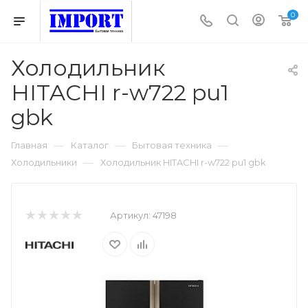
0
Холодильник
HITACHI r-w722 pu1
gbk
—
—
—
Главная
Каталог
Бытовая техника
—
Холодильники
Холодильник HITACHI r-w722 pu1 gbk
Артикул:
47198