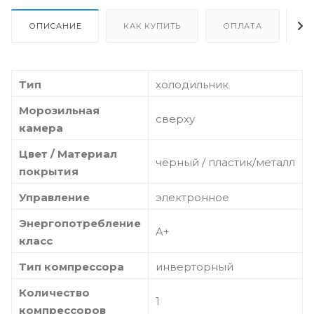
ОПИСАНИЕ
КАК КУПИТЬ
ОПЛАТА
Д
Тип
холодильник
Морозильная
сверху
камера
Цвет / Материал
чёрный / пластик/металл
покрытия
Управление
электронное
Энергопотребление
A+
класс
Тип компрессора
инверторный
Количество
1
компрессоров