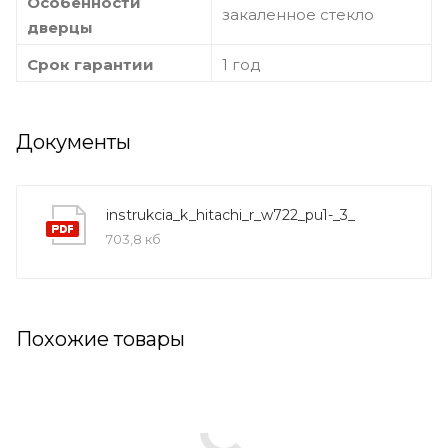
Особенности
закаленное стекло
дверцы
Срок гарантии
1 год
Документы
instrukcia_k_hitachi_r_w722_pu1-_3_
703,8 кб
Похожие товары