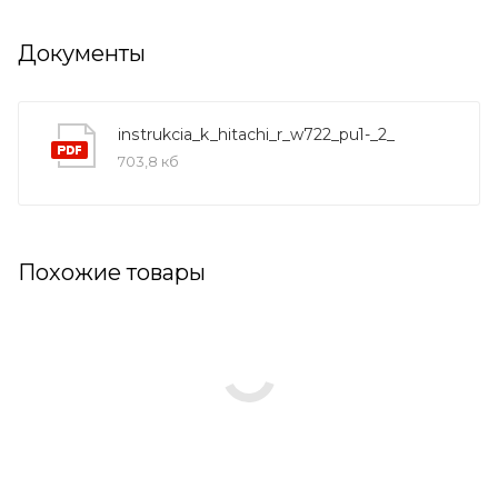
Документы
instrukcia_k_hitachi_r_w722_pu1-_2_
703,8 кб
Похожие товары