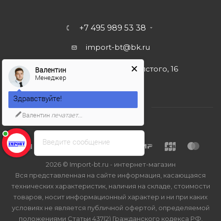
+7 495 989 53 38
import-bt@bk.ru
г. Москва, ул. Льва Толстого, 16
Валентин
Менеджер
Здравствуйте!
Валентин
печатает...
Введите сообщение
2026 © Import-bt.ru - интернет-магазин
Вся представленная на сайте информация, касающаяся
технических характеристик, наличия на складе, стоимости
товаров, носит информационный характер и ни при каких
условиях не является публичной офертой, определяемой
положениями Статьи 437(2) Гражданского кодекса РФ.