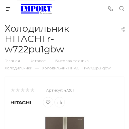
Холодильник
HITACHI r-
w722pu1gbw
—
—
—
Главная
Каталог
Бытовая техника
—
Холодильники
Холодильник HITACHI r-w722pu1gbw
Артикул:
47201