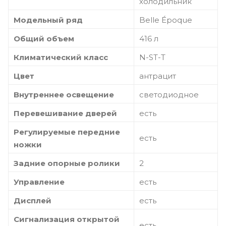
холодильник
Модельный ряд
Belle Époque
Общий объем
416 л
Климатический класс
N-ST-T
Цвет
антрацит
Внутреннее освещение
светодиодное
Перевешивание дверей
есть
Регулируемые передние
есть
ножки
Задние опорные ролики
2
Управление
есть
Дисплей
есть
Сигнализация открытой
есть