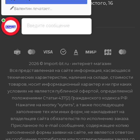
г. Москва, ул. Льва Толстого, 16
Валентин
печатает...
Введите сообщение
2026 © Import-bt.ru - интернет-магазин
Вся представленная на сайте информация, касающаяся
технических характеристик, наличия на складе, стоимости
товаров, носит информационный характер и ни при каких
условиях не является публичной офертой, определяемой
положениями Статьи 437(2) Гражданского кодекса РФ.
Нажатие на кнопку "купить", а также последующее
заполнение тех или иных форм, не накладывает на
владельцев сайта обязательств по исполнению заказа.
Присланное по e-mail сообщение, содержащее копию
заполненной формы заявки на сайте, не является ответом
на сообщение потребителя или подтверждением заказа со