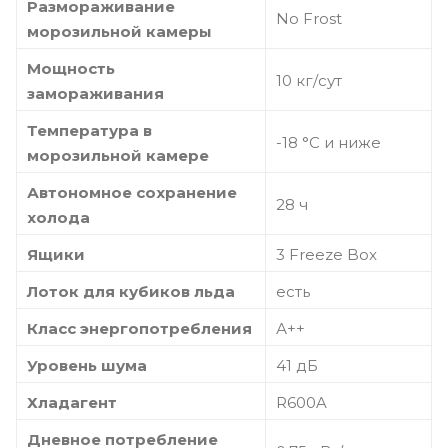
Размораживание
No Frost
морозильной камеры
Мощность
10 кг/сут
замораживания
Температура в
-18 °C и ниже
морозильной камере
Автономное сохранение
28 ч
холода
Ящики
3 Freeze Box
Лоток для кубиков льда
есть
Класс энергопотребления
А++
Уровень шума
41 дБ
Хладагент
R600A
Дневное потребление