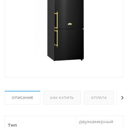
ОПИСАНИЕ
КАК КУПИТЬ
ОПЛАТА
Д
двухкамерный
Тип