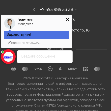
+7 495 989 53 38
import-bt@bk.ru
Валентин
Менеджер
г. Москва, ул. Льва Толстого, 16
Здравствуйте!
Валентин
печатает...
Введите сообщение
2026 © Import-bt.ru - интернет-магазин
Вся представленная на сайте информация, касающаяся
технических характеристик, наличия на складе, стоимости
товаров, носит информационный характер и ни при каких
условиях не является публичной офертой, определяемой
положениями Статьи 437(2) Гражданского кодекса РФ.
Нажатие на кнопку "купить", а также последующее