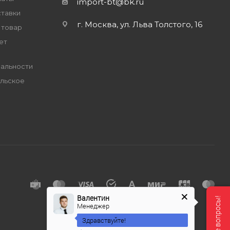
import-bt@bk.ru
ставки
г. Москва, ул. Льва Толстого, 16
 товар
ет
альности
льское
е
Валентин
Менеджер
Здравствуйте!