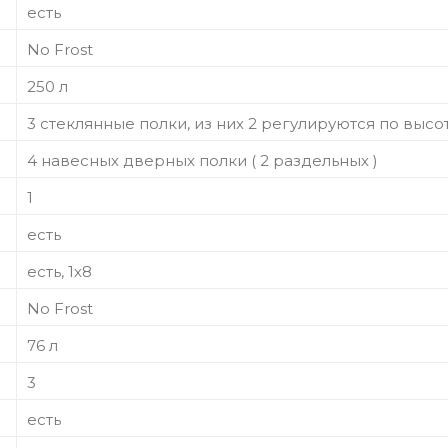
есть
No Frost
250 л
3 стеклянные полки, из них 2 регулируются по высо
4 навесных дверных полки ( 2 раздельных )
1
есть
есть, 1х8
No Frost
76 л
3
есть