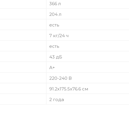
366 л
204 л
есть
7 кг/24 ч
есть
43 дБ
А+
220-240 В
91.2х175.5х76.6 см
2 года