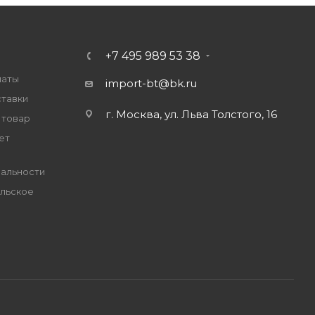
+7 495 989 53 38
латы
import-bt@bk.ru
ставки
г. Москва, ул. Льва Толстого, 16
 товар
ет
альности
льское
е