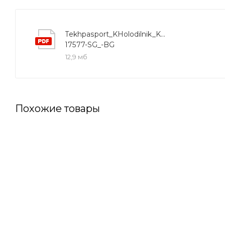
Tekhpasport_KHolodilnik_KSB-
17577-SG_-BG
12,9 мб
Похожие товары