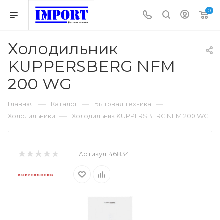
0
Холодильник
KUPPERSBERG NFM
200 WG
—
—
—
Главная
Каталог
Бытовая техника
—
Холодильники
Холодильник KUPPERSBERG NFM 200 WG
Артикул:
46834