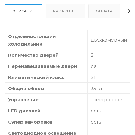
ОПИСАНИЕ
КАК КУПИТЬ
ОПЛАТА
Д
Отдельностоящий
двухкамерный
холодильник
Количество дверей
2
Перенавешиваемые двери
да
Климатический класс
ST
Общий объем
351 л
Управление
электронное
LED дисплей
есть
Супер заморозка
есть
Светодиодное освещение