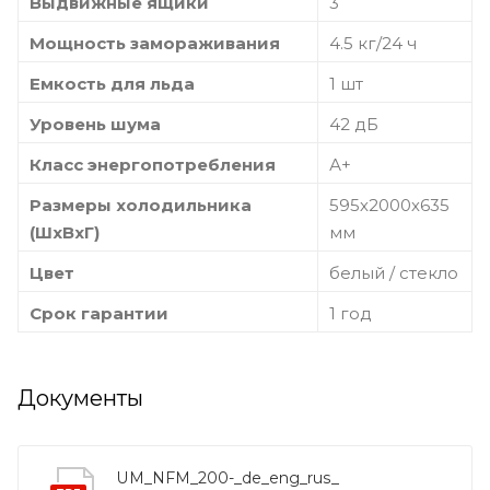
Выдвижные ящики
3
Мощность замораживания
4.5 кг/24 ч
Емкость для льда
1 шт
Уровень шума
42 дБ
Класс энергопотребления
А+
Размеры холодильника
595х2000х635
(ШxВxГ)
мм
Цвет
белый / стекло
Срок гарантии
1 год
Документы
UM_NFM_200-_de_eng_rus_