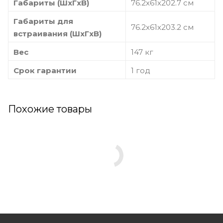
Габариты (ШxГxВ)
76.2х61х202.7 см
Габариты для
76.2х61х203.2 см
встраивания (ШxГxВ)
Вес
147 кг
Срок гарантии
1 год
Похожие товары