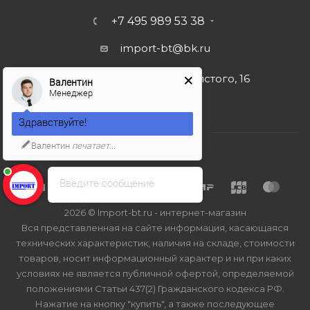
+7 495 989 53 38
import-bt@bk.ru
г. Москва, ул. Льва Толстого, 16
Валентин
Менеджер
Здравствуйте!
Валентин
печатает...
Введите сообщение
2026 © Import-bt.ru - интернет-магазин
Вся представленная на сайте информация, касающаяся
технических характеристик, наличия на складе, стоимости
товаров, носит информационный характер и ни при каких
условиях не является публичной офертой, определяемой
положениями Статьи 437(2) Гражданского кодекса РФ.
Нажатие на кнопку "купить", а также последующее