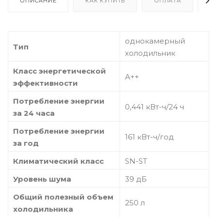
ОПИСАНИЕ
КАК КУПИТЬ
ОПЛАТА
Д
однокамерный
Тип
холодильник
Класс энергетической
A++
эффективности
Потребление энергии
0,441 кВт-ч/24 ч
за 24 часа
Потребление энергии
161 кВт-ч/год
за год
Климатический класс
SN-ST
Уровень шума
39 дБ
Общий полезный объем
250 л
холодильника