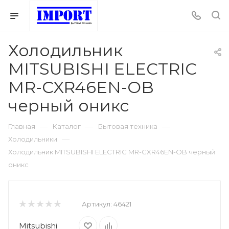
Холодильник
MITSUBISHI ELECTRIC
MR-CXR46EN-OB
черный оникс
—
—
—
Главная
Каталог
Бытовая техника
—
Холодильники
Холодильник MITSUBISHI ELECTRIC MR-CXR46EN-OB черный
оникс
Артикул:
46421
Mitsubishi