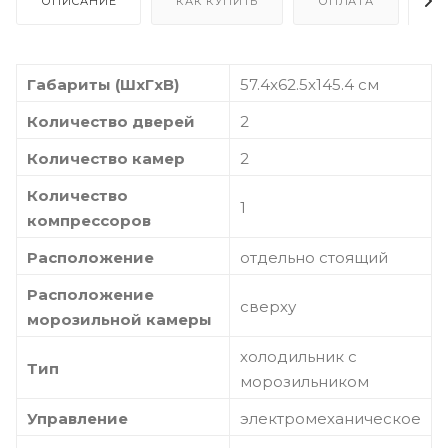
ОПИСАНИЕ
КАК КУПИТЬ
ОПЛАТА
Д
Габариты (ШxГxВ)
57.4x62.5x145.4 см
Количество дверей
2
Количество камер
2
Количество
1
компрессоров
Расположение
отдельно стоящий
Расположение
сверху
морозильной камеры
холодильник с
Тип
морозильником
Управление
электромеханическое