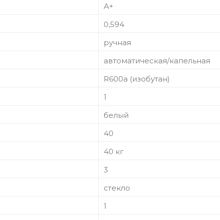
А+
0,594
ручная
автоматическая/капельная
R600a (изобутан)
1
белый
40
40 кг
3
стекло
1