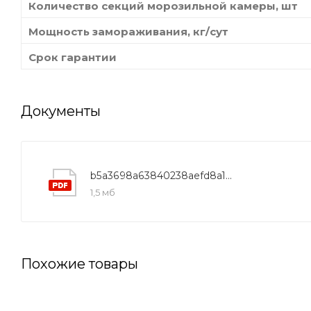
Количество секций морозильной камеры, шт
Мощность замораживания, кг/сут
Срок гарантии
Документы
b5a3698a63840238aefd8a1377d0ede8
1,5 мб
Похожие товары