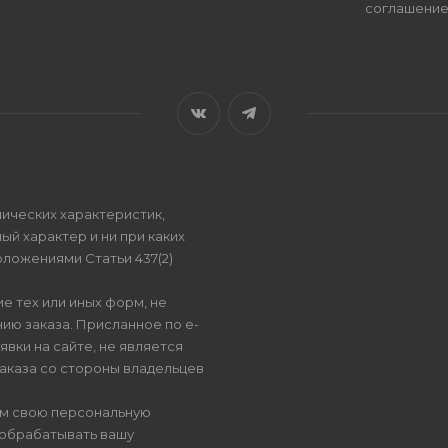
соглашени
ических характеристик,
ый характер и ни при каких
ложениями Статьи 437(2)
е тех или иных форм, не
ию заказа. Присланное по e-
вки на сайте, не является
аказа со стороны владельцев
ом свою персональную
 обрабатывать вашу