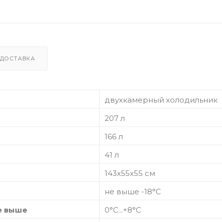
ДОСТАВКА
двухкамерный холодильник
207 л
166 л
41 л
143х55х55 см
не выше -18°С
е выше
0°С...+8°С