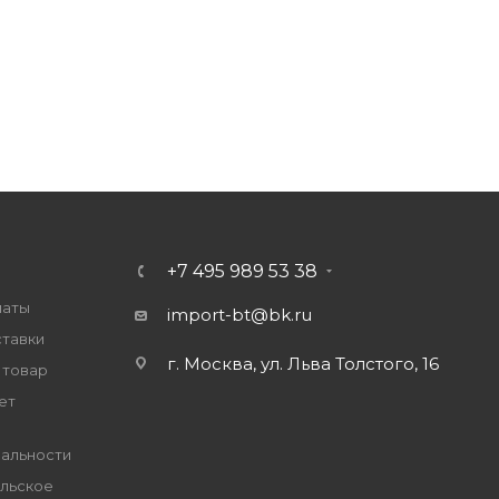
+7 495 989 53 38
латы
import-bt@bk.ru
ставки
г. Москва, ул. Льва Толстого, 16
 товар
ет
альности
льское