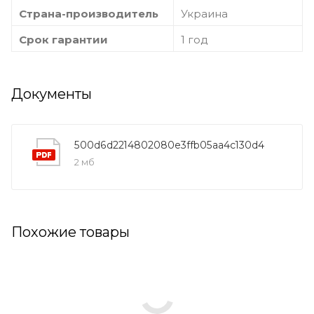
Страна-производитель
Украина
Срок гарантии
1 год
Документы
500d6d2214802080e3ffb05aa4c130d4
2 мб
Похожие товары