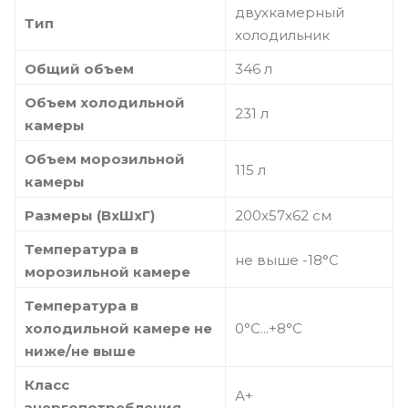
двухкамерный
Тип
холодильник
Общий объем
346 л
Объем холодильной
231 л
камеры
Объем морозильной
115 л
камеры
Размеры (ВхШхГ)
200х57х62 см
Температура в
не выше -18°С
морозильной камере
Температура в
холодильной камере не
0°С...+8°С
ниже/не выше
Класс
А+
энергопотребления