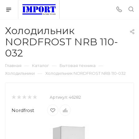
Холодильник
NORDFROST NRB 110-
032
—
—
—
Главная
Каталог
Бытовая техника
—
Холодильники
Холодильник NORDFROST NRB 110-032
Артикул:
46282
Nordfrost