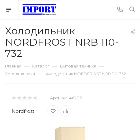
Холодильник
NORDFROST NRB 110-
732
—
—
—
Главная
Каталог
Бытовая техника
—
Холодильники
Холодильник NORDFROST NRB 110-732
Артикул:
46286
Nordfrost