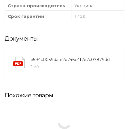
Страна-производитель
Украина
Срок гарантии
1 год
Документы
e594c0059da1e2b746c4f7e7c07879dd
2 мб
Похожие товары