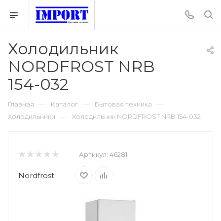
Холодильник
NORDFROST NRB
154-032
—
—
—
Главная
Каталог
Бытовая техника
—
Холодильники
Холодильник NORDFROST NRB 154-032
Артикул:
46281
Nordfrost