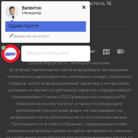
г. Москва, ул. Льва Толстого, 16
Валентин
Менеджер
Здравствуйте!
Валентин
печатает...
Введите сообщение
2026 © Import-bt.ru - интернет-магазин
Вся представленная на сайте информация, касающаяся
технических характеристик, наличия на складе, стоимости
товаров, носит информационный характер и ни при каких
условиях не является публичной офертой, определяемой
положениями Статьи 437(2) Гражданского кодекса РФ.
Нажатие на кнопку "купить", а также последующее
заполнение тех или иных форм, не накладывает на
владельцев сайта обязательств по исполнению заказа.
Присланное по e-mail сообщение, содержащее копию
заполненной формы заявки на сайте, не является ответом
на сообщение потребителя или подтверждением заказа со