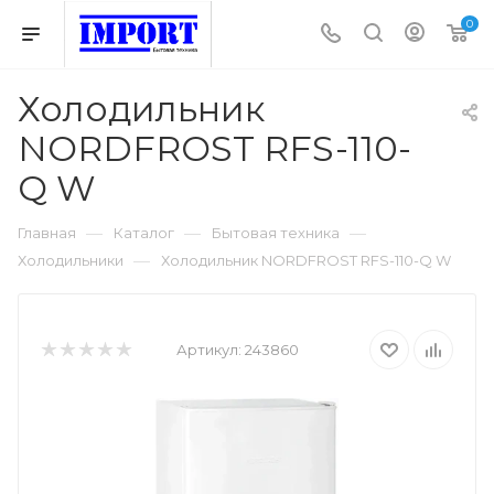
0
Холодильник
NORDFROST RFS-110-
Q W
—
—
—
Главная
Каталог
Бытовая техника
—
Холодильники
Холодильник NORDFROST RFS-110-Q W
Артикул:
243860