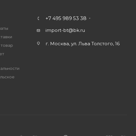
+7 495 989 53 38
латы
import-bt@bk.ru
ставки
г. Москва, ул. Льва Толстого, 16
 товар
ет
альности
льское
е