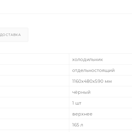
ДОСТАВКА
холодильник
отдельностоящий
1160х480х590 мм
чёрный
1 шт
верхнее
165 л