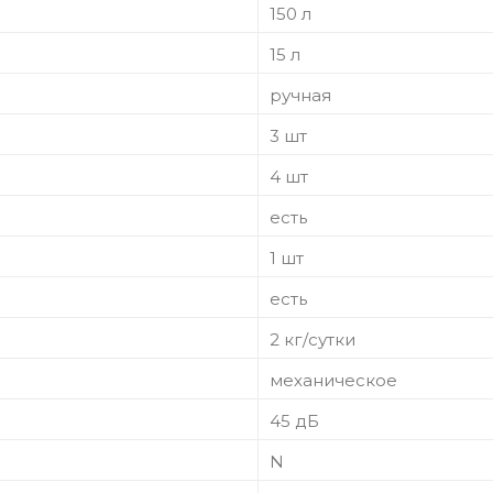
150 л
15 л
ручная
3 шт
4 шт
есть
1 шт
есть
2 кг/сутки
механическое
45 дБ
N