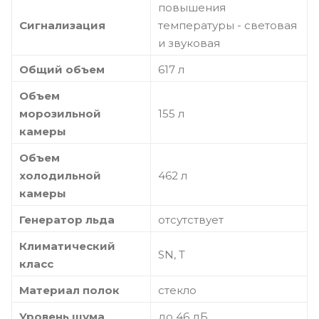
повышения
Сигнализация
температуры - световая
и звуковая
Общий объем
617 л
Объем
морозильной
155 л
камеры
Объем
холодильной
462 л
камеры
Генератор льда
отсутствует
Климатический
SN, T
класс
Материал полок
стекло
Уровень шума
до 46 дБ