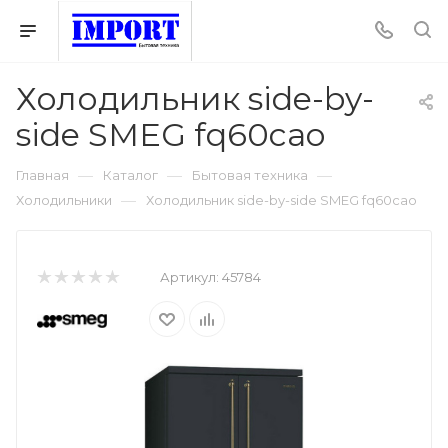
Холодильник side-by-
side SMEG fq60cao
—
—
—
Главная
Каталог
Бытовая техника
—
Холодильники
Холодильник side-by-side SMEG fq60cao
Артикул:
45784