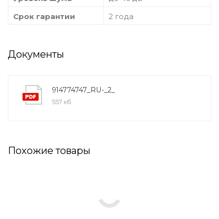
Срок гарантии
2 года
Документы
914774747_RU-_2_
557 кб
Похожие товары