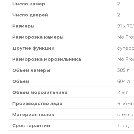
Число камер
2
Число дверей
2
Размеры
91 x 76.
Разморозка камеры
No Fro
Другие функции
суперо
Разморозка морозильника
No Fro
Объем камеры
385 л
Объем
604 л
Объем морозильника
219 л
Производство льда
в комп
Материал полок
стекло
Срок гарантии
1 год