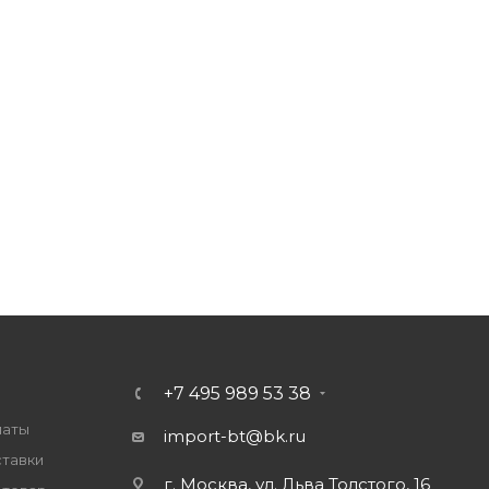
+7 495 989 53 38
латы
import-bt@bk.ru
ставки
г. Москва, ул. Льва Толстого, 16