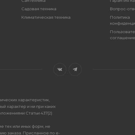
Сантехника
Гарантия на
Садовая техника
Вопрос-отв
Климатическая техника
Политика
конфиденци
Пользовате
соглашени
ических характеристик,
ый характер и ни при каких
ложениями Статьи 437(2)
е тех или иных форм, не
ию заказа. Присланное по e-