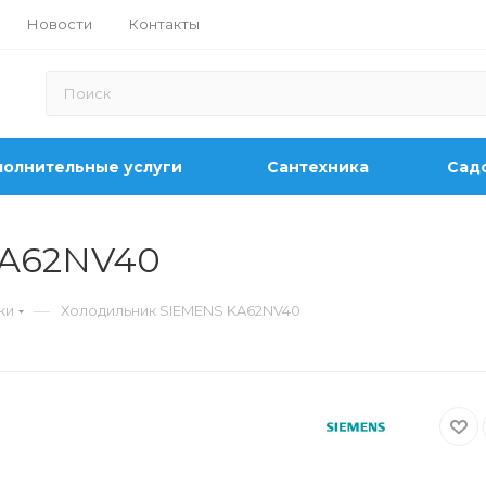
Новости
Контакты
олнительные услуги
Сантехника
Садо
KA62NV40
—
ки
Холодильник SIEMENS KA62NV40