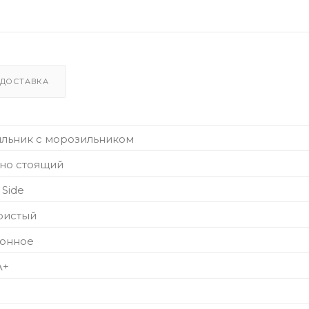
ДОСТАВКА
льник с морозильником
но стоящий
 Side
ристый
ронное
A+