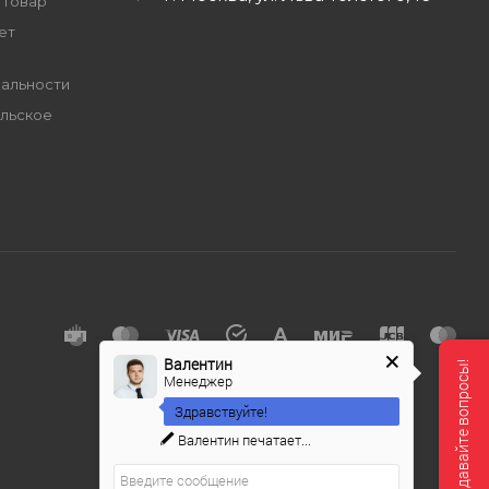
 товар
ет
альности
льское
е
Валентин
Мы онлайн, задавайте вопросы!
Менеджер
Здравствуйте!
Валентин
печатает...