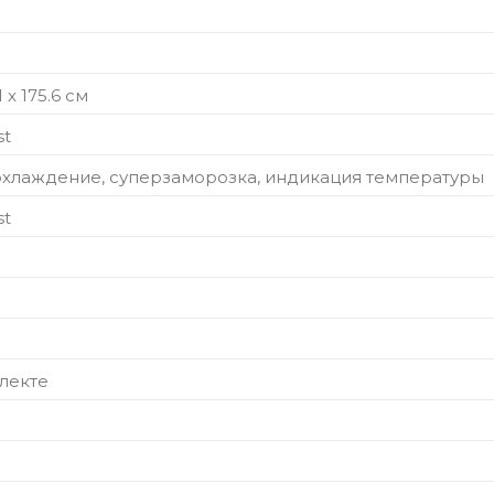
1 x 175.6 см
st
хлаждение, суперзаморозка, индикация температуры
st
лекте