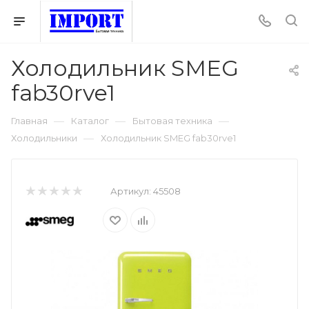
Холодильник SMEG
fab30rve1
—
—
—
Главная
Каталог
Бытовая техника
—
Холодильники
Холодильник SMEG fab30rve1
Артикул:
45508