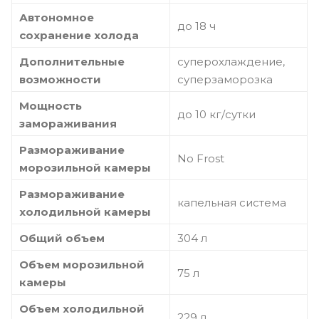
Автономное
до 18 ч
сохранение холода
Дополнительные
суперохлаждение,
возможности
суперзаморозка
Мощность
до 10 кг/cутки
замораживания
Размораживание
No Frost
морозильной камеры
Размораживание
капельная система
холодильной камеры
Общий объем
304 л
Объем морозильной
75 л
камеры
Объем холодильной
229 л