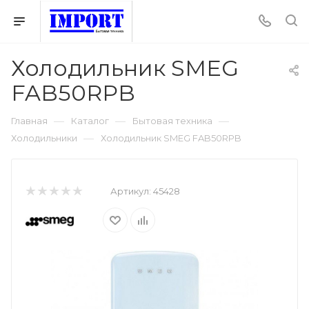
Холодильник SMEG
FAB50RPB
—
—
—
Главная
Каталог
Бытовая техника
—
Холодильники
Холодильник SMEG FAB50RPB
Артикул:
45428