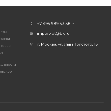
+7 495 989 53 38
латы
import-bt@bk.ru
ставки
г. Москва, ул. Льва Толстого, 16
 товар
ет
альности
льское
е