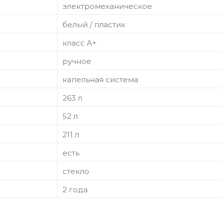
электромеханическое
белый / пластик
класс A+
ручное
капельная система
263 л
52 л
211 л
есть
стекло
2 года