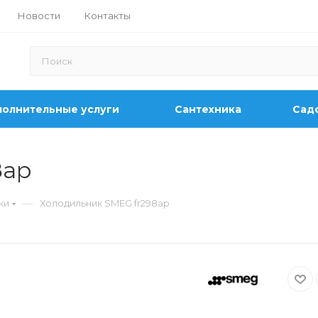
Новости
Контакты
олнительные услуги
Сантехника
Садо
8ap
—
ки
Холодильник SMEG fr298ap