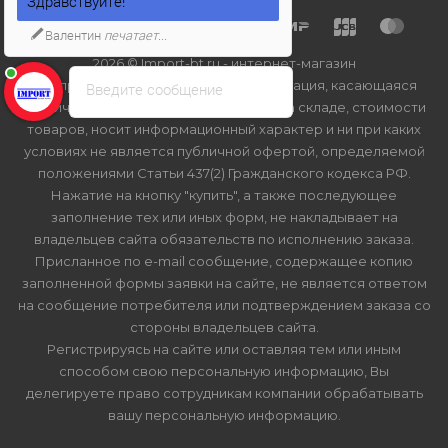
Здравствуйте!
Валентин
печатает...
2026 © Import-bt.ru - интернет-магазин
Вся представленная на сайте информация, касающаяся
Введите сообщение
технических характеристик, наличия на складе, стоимости
товаров, носит информационный характер и ни при каких
условиях не является публичной офертой, определяемой
положениями Статьи 437(2) Гражданского кодекса РФ.
Нажатие на кнопку "купить", а также последующее
заполнение тех или иных форм, не накладывает на
владельцев сайта обязательств по исполнению заказа.
Присланное по e-mail сообщение, содержащее копию
заполненной формы заявки на сайте, не является ответом
на сообщение потребителя или подтверждением заказа со
стороны владельцев сайта.
Регистрируясь на сайте или оставляя тем или иным
способом свою персональную информацию, Вы
делегируете право сотрудникам компании обрабатывать
вашу персональную информацию.