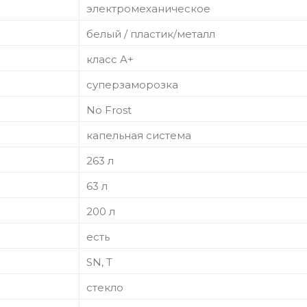
электромеханическое
белый / пластик/металл
класс A+
суперзаморозка
No Frost
капельная система
263 л
63 л
200 л
есть
SN, T
стекло