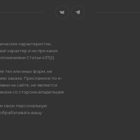
ических характеристик,
ый характер и ни при каких
ложениями Статьи 437(2)
е тех или иных форм, не
ию заказа. Присланное по e-
вки на сайте, не является
аказа со стороны владельцев
ом свою персональную
 обрабатывать вашу