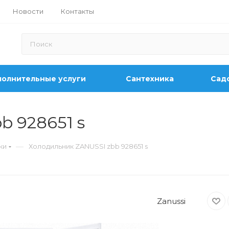
Новости
Контакты
олнительные услуги
Сантехника
Садо
b 928651 s
—
ки
Холодильник ZANUSSI zbb 928651 s
Zanussi