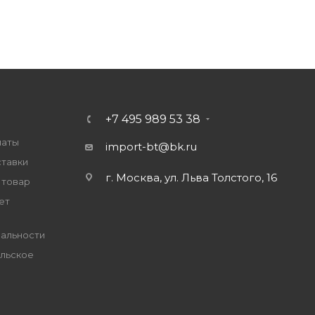
+7 495 989 53 38
латы
import-bt@bk.ru
ставки
г. Москва, ул. Льва Толстого, 16
 товар
ет
альности
льское
е