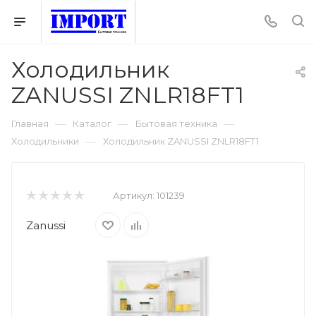
Холодильник
ZANUSSI ZNLR18FT1
—
—
—
Главная
Каталог
Бытовая техника
—
Холодильники
Холодильник ZANUSSI ZNLR18FT1
Артикул:
101239
Zanussi