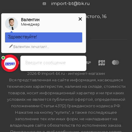
import-bt@bk.ru
г. Москва, ул. Льва Толстого, 16
Валентин
Менеджер
Здравствуйте!
Валентин
печатает...
Введите сообщение
2026 © Import-bt.ru - интернет-магазин
Вся представленная на сайте информация, касающаяся
технических характеристик, наличия на складе, стоимости
товаров, носит информационный характер и ни при каких
условиях не является публичной офертой, определяемой
положениями Статьи 437(2) Гражданского кодекса РФ.
Нажатие на кнопку "купить", а также последующее
заполнение тех или иных форм, не накладывает на
владельцев сайта обязательств по исполнению заказа.
Присланное по e-mail сообщение, содержащее копию