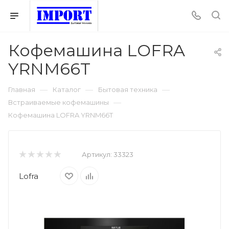
Кофемашина LOFRA
YRNM66T
—
—
—
Главная
Каталог
Бытовая техника
—
Встраиваемые кофемашины
Кофемашина LOFRA YRNM66T
Артикул:
33323
Lofra