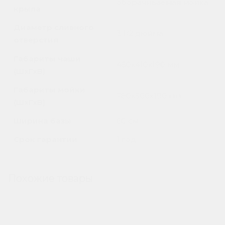
оборачиваемая мойка
крыла
Диаметр сливного
3 1/2 дюйма
отверстия
Габариты чаши
450х410х190 мм
(ШхГхВ)
Габариты мойки
780х500х190 мм
(ШхГхВ)
Ширина базы
60 см
Срок гарантии
1 год
Похожие товары