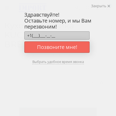
Закрыть
0
Здравствуйте!
Оставьте номер, и мы Вам
Кухонная мойка
перезвоним!
KUCHENSTERN
BRETT 60 черный
Позвоните мне!
—
—
—
Главная
Каталог
Сантехника
Кухонные мойки
—
Кухонная мойка KUCHENSTERN BRETT 60 черный
Выбрать удобное время звонка
Артикул:
245433