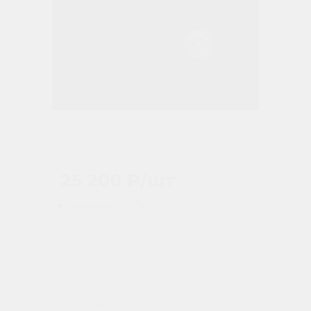
25 200
₽
/шт
В наличии
Нашли дешевле?
Хочу в подарок
Почему Мы?
Более 7 лет успешной работы!
Более 100 000 довольных покупателей!
Прямые поставки товара от ведущих
производителей!