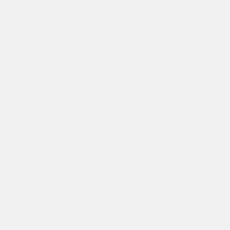
Индивидуальный подход к каждому
клиенту!
Всегда низкие цены!
Оригинальный товар на прямую от
производителя с гарантией.
Бесплатная доставка по Москве от 15 000
руб, за пределы МКАД 40 ₽ за километр.
Доставка в регионы рассчитывается по
тарифам, выбранной Вами транспортной
компании.
Есть вопросы по товару? Обратитесь в
службу поддержки в Telegram или Max.
Доставка по Москве - Бесплатно
ОПИСАНИЕ
КАК КУПИТЬ
ОПЛАТА
Д