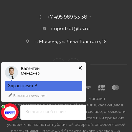
+7 495 989 53 38
import-bt@bk.ru
г. Москва, ул. Льва Толстого, 16
Валентин
Менеджер
Здравствуйте!
Валентин
печатает...
2026 © Import-bt.ru - интернет-магазин
Вся представленная на сайте информация, касающаяся
Введите сообщение
технических характеристик, наличия на складе, стоимости
товаров, носит информационный характер и ни при каких
условиях не является публичной офертой, определяемой
положениями Статьи 437(2) Гражданского кодекса РФ.