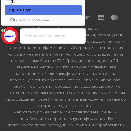
Здравствуйте!
Валентин
печатает...
2026 © Import-bt.ru - интернет-магазин
Введите сообщение
Вся представленная на сайте информация, касающаяся
технических характеристик, наличия на складе, стоимости
товаров, носит информационный характер и ни при каких
условиях не является публичной офертой, определяемой
положениями Статьи 437(2) Гражданского кодекса РФ.
Нажатие на кнопку "купить", а также последующее
заполнение тех или иных форм, не накладывает на
владельцев сайта обязательств по исполнению заказа.
Присланное по e-mail сообщение, содержащее копию
заполненной формы заявки на сайте, не является ответом
на сообщение потребителя или подтверждением заказа со
стороны владельцев сайта.
Регистрируясь на сайте или оставляя тем или иным
способом свою персональную информацию, Вы
делегируете право сотрудникам компании обрабатывать