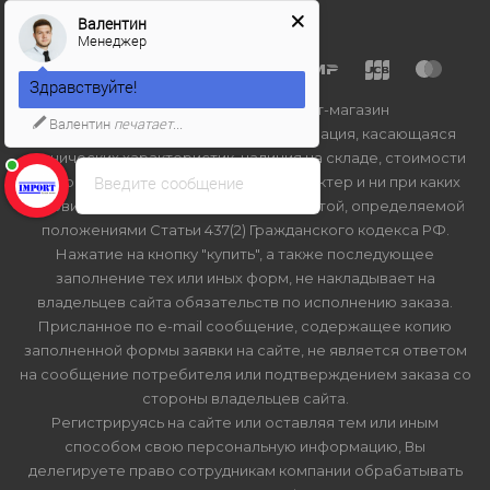
Валентин
Менеджер
Здравствуйте!
2026 © Import-bt.ru - интернет-магазин
Валентин
печатает...
Вся представленная на сайте информация, касающаяся
технических характеристик, наличия на складе, стоимости
Введите сообщение
товаров, носит информационный характер и ни при каких
условиях не является публичной офертой, определяемой
положениями Статьи 437(2) Гражданского кодекса РФ.
Нажатие на кнопку "купить", а также последующее
заполнение тех или иных форм, не накладывает на
владельцев сайта обязательств по исполнению заказа.
Присланное по e-mail сообщение, содержащее копию
заполненной формы заявки на сайте, не является ответом
на сообщение потребителя или подтверждением заказа со
стороны владельцев сайта.
Регистрируясь на сайте или оставляя тем или иным
способом свою персональную информацию, Вы
делегируете право сотрудникам компании обрабатывать