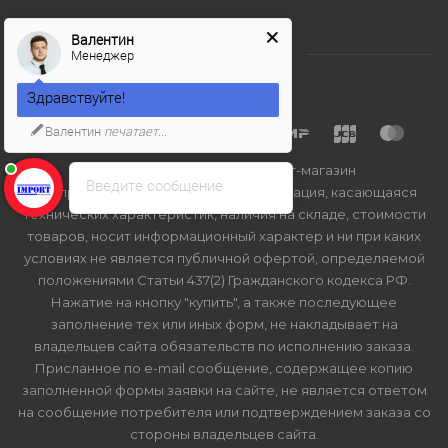
Валентин
Менеджер
Здравствуйте!
Валентин
печатает...
2026 © Import-bt.ru - интернет-магазин
Введите сообщение
Вся представленная на сайте информация, касающаяся
технических характеристик, наличия на складе, стоимости
товаров, носит информационный характер и ни при каких
условиях не является публичной офертой, определяемой
положениями Статьи 437(2) Гражданского кодекса РФ.
Нажатие на кнопку "купить", а также последующее
заполнение тех или иных форм, не накладывает на
владельцев сайта обязательств по исполнению заказа.
Присланное по e-mail сообщение, содержащее копию
заполненной формы заявки на сайте, не является ответом
на сообщение потребителя или подтверждением заказа со
стороны владельцев сайта.