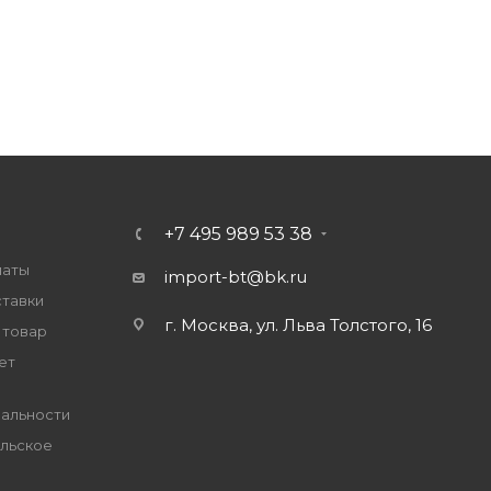
+7 495 989 53 38
латы
import-bt@bk.ru
ставки
г. Москва, ул. Льва Толстого, 16
 товар
ет
альности
льское
е