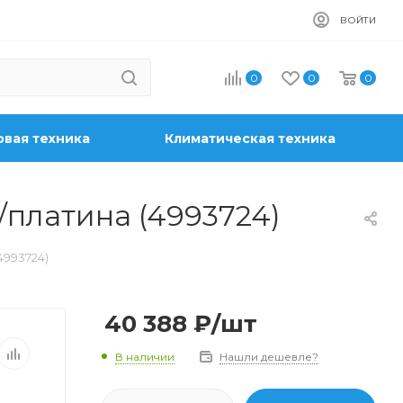
ВОЙТИ
0
0
0
вая техника
Климатическая техника
/платина (4993724)
4993724)
40 388
₽
/шт
В наличии
Нашли дешевле?