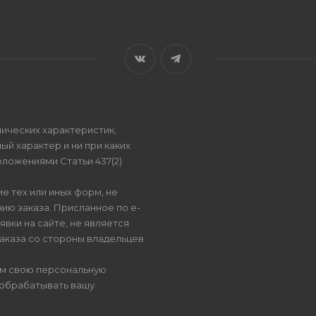
ических характеристик,
ый характер и ни при каких
ложениями Статьи 437(2)
е тех или иных форм, не
ию заказа. Присланное по e-
вки на сайте, не является
аказа со стороны владельцев
ом свою персональную
 обрабатывать вашу