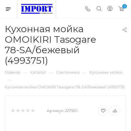
0
Кухонная мойка
OMOIKIRI Tasogare
78-SA/бежевый
(4993751)
—
—
—
Главная
Каталог
Сантехника
Кухонные мойки
—
Кухонная мойка OMOIKIRI Tasogare 78-SA/бежевый (4993751)
Артикул:
227520