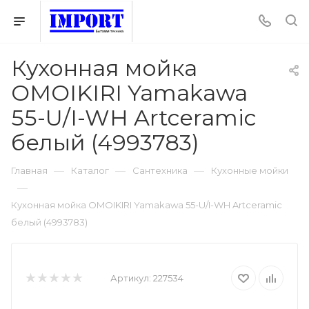
Кухонная мойка
OMOIKIRI Yamakawa
55-U/I-WH Artceramic
белый (4993783)
—
—
—
Главная
Каталог
Сантехника
Кухонные мойки
—
Кухонная мойка OMOIKIRI Yamakawa 55-U/I-WH Artceramic
белый (4993783)
Артикул:
227534