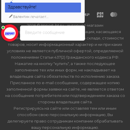
Здравствуйте!
Валентин
печатает...
2026 © Import-bt.ru - интернет-магазин
Введите сообщение
Вся представленная на сайте информация, касающаяся
технических характеристик, наличия на складе, стоимости
товаров, носит информационный характер и ни при каких
условиях не является публичной офертой, определяемой
положениями Статьи 437(2) Гражданского кодекса РФ.
Нажатие на кнопку "купить", а также последующее
заполнение тех или иных форм, не накладывает на
владельцев сайта обязательств по исполнению заказа.
Присланное по e-mail сообщение, содержащее копию
заполненной формы заявки на сайте, не является ответом
на сообщение потребителя или подтверждением заказа со
стороны владельцев сайта.
Регистрируясь на сайте или оставляя тем или иным
способом свою персональную информацию, Вы
делегируете право сотрудникам компании обрабатывать
вашу персональную информацию.