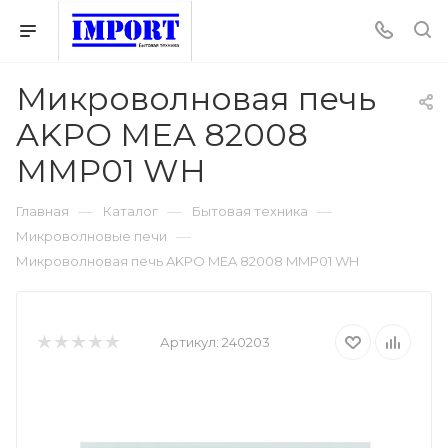
Микроволновая печь
AKPO MEA 82008
MMP01 WH
—
—
—
Главная
Каталог
Бытовая техника
—
Микроволновые печи
Микроволновая печь AKPO MEA 82008 MMP01 WH
Артикул:
240203