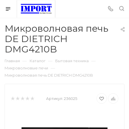
Микроволновая печь
DE DIETRICH
DMG4210B
—
—
—
Главная
Каталог
Бытовая техника
—
Микроволновые печи
Микроволновая печь DE DIETRICH DMG4210B
Артикул:
236025