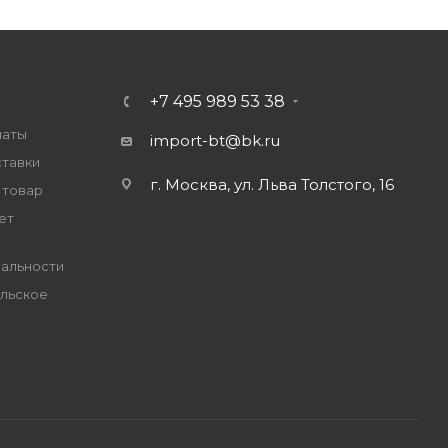
+7 495 989 53 38
латы
import-bt@bk.ru
ставки
г. Москва, ул. Льва Толстого, 16
 товар
ет
альности
льское
е