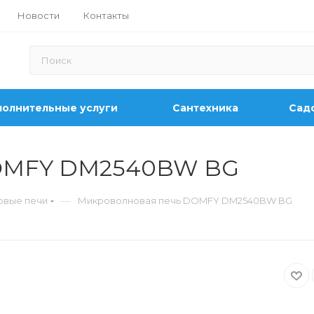
Новости
Контакты
олнительные услуги
Сантехника
Садо
DOMFY DM2540BW BG
—
овые печи
Микроволновая печь DOMFY DM2540BW BG