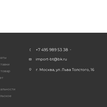
+7 495 989 53 38
латы
import-bt@bk.ru
ставки
г. Москва, ул. Льва Толстого, 16
 товар
ет
альности
льское
е