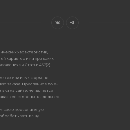
ических характеристик,
ый характер и ни при каких
ложениями Статьи 437(2)
е тех или иных форм, не
ию заказа. Присланное по e-
вки на сайте, не является
аказа со стороны владельцев
ом свою персональную
 обрабатывать вашу