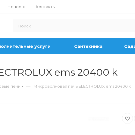
Новости
Контакты
олнительные услуги
Сантехника
Садо
ECTROLUX ems 20400 k
—
овые печи
Микроволновая печь ELECTROLUX ems 20400 k