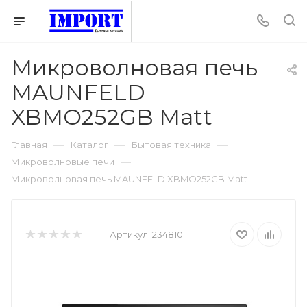
Микроволновая печь
MAUNFELD
XBMO252GB Matt
—
—
—
Главная
Каталог
Бытовая техника
—
Микроволновые печи
Микроволновая печь MAUNFELD XBMO252GB Matt
Артикул:
234810