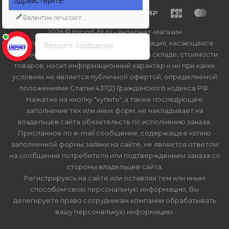
Здравствуйте!
Валентин
печатает...
2026 © Import-bt.ru - интернет-магазин
Вся представленная на сайте информация, касающаяся
Введите сообщение
технических характеристик, наличия на складе, стоимости
товаров, носит информационный характер и ни при каких
условиях не является публичной офертой, определяемой
положениями Статьи 437(2) Гражданского кодекса РФ.
Нажатие на кнопку "купить", а также последующее
заполнение тех или иных форм, не накладывает на
владельцев сайта обязательств по исполнению заказа.
Присланное по e-mail сообщение, содержащее копию
заполненной формы заявки на сайте, не является ответом
на сообщение потребителя или подтверждением заказа со
стороны владельцев сайта.
Регистрируясь на сайте или оставляя тем или иным
способом свою персональную информацию, Вы
делегируете право сотрудникам компании обрабатывать
вашу персональную информацию.